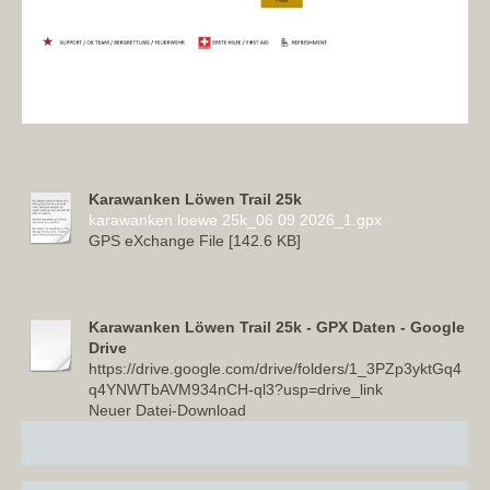
Karawanken Löwen Trail 25k
karawanken loewe 25k_06 09 2026_1.gpx
GPS eXchange File [142.6 KB]
Karawanken Löwen Trail 25k - GPX Daten - Google
Drive
https://drive.google.com/drive/folders/1_3PZp3yktGq4
q4YNWTbAVM934nCH-ql3?usp=drive_link
Neuer Datei-Download