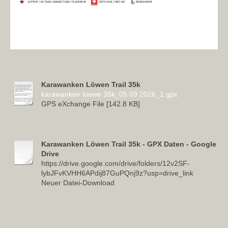
Karawanken Löwen Trail 35k
karawanken loewe 35k_05 09 2026_1.gpx
GPS eXchange File [142.8 KB]
Karawanken Löwen Trail 35k - GPX Daten - Google
Drive
https://drive.google.com/drive/folders/12v2SF-
lybJFvKVHH6APdij87GuPQnj9z?usp=drive_link
Neuer Datei-Download