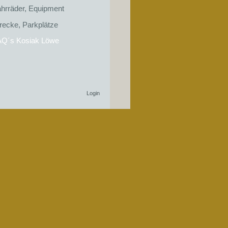
hrräder, Equipment
recke, Parkplätze
AQ´s Kosiak Löwe
Login