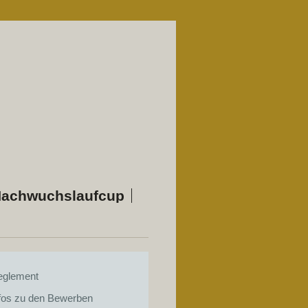
achwuchslaufcup
eglement
fos zu den Bewerben